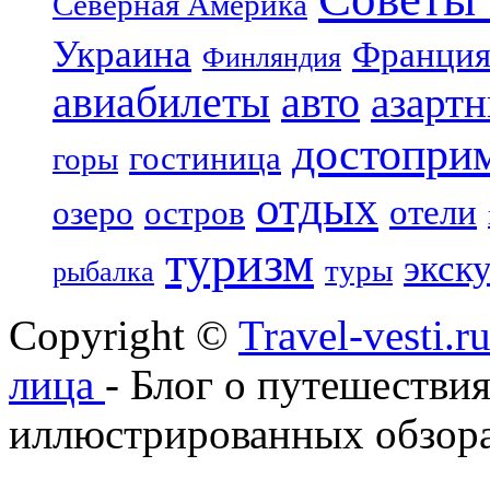
Северная Америка
Украина
Франци
Финляндия
авиабилеты
авто
азарт
достопри
гостиница
горы
отдых
отели
озеро
остров
туризм
экск
туры
рыбалка
Copyright ©
Travel-vesti.
лица
- Блог о путешествия
иллюстрированных обзора