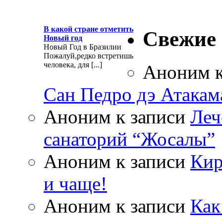
В какой стране отметить
Свежие
Новый год
Новый Год в Бразилии
Пожалуй,редко встретишь
человека, для [...]
Аноним
к
Сан Педро дэ Атакам
Аноним
к записи
Леч
санаторий “Жосалы”
Аноним
к записи
Кир
и чаще!
Аноним
к записи
Как