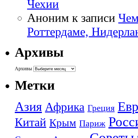
Чехии
Аноним
к записи
Чем
Роттердаме, Нидерла
Архивы
Архивы
Метки
Азия
Евр
Африка
Греция
Росс
Китай
Крым
Париж
Советы 