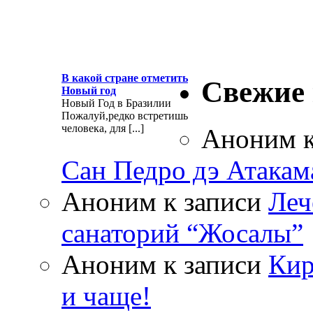
В какой стране отметить
Свежие
Новый год
Новый Год в Бразилии
Пожалуй,редко встретишь
человека, для [...]
Аноним
к
Сан Педро дэ Атакам
Аноним
к записи
Леч
санаторий “Жосалы”
Аноним
к записи
Кир
и чаще!