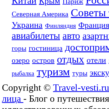
Росс
Китай
Крым
Париж
Советы 
Северная Америка
Украина
Франци
Финляндия
авиабилеты
авто
азарт
достопри
гостиница
горы
отдых
отели
озеро
остров
туризм
экск
туры
рыбалка
Copyright ©
Travel-vesti.
лица
- Блог о путешествия