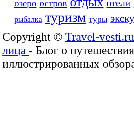
отдых
отели
озеро
остров
туризм
экск
туры
рыбалка
Copyright ©
Travel-vesti.
лица
- Блог о путешествия
иллюстрированных обзора