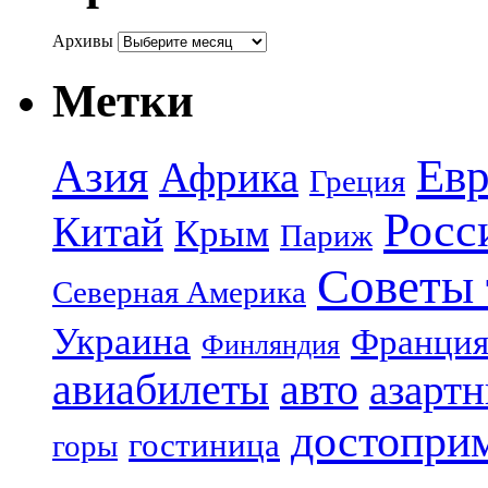
Архивы
Метки
Азия
Евр
Африка
Греция
Росс
Китай
Крым
Париж
Советы 
Северная Америка
Украина
Франци
Финляндия
авиабилеты
авто
азарт
достопри
гостиница
горы