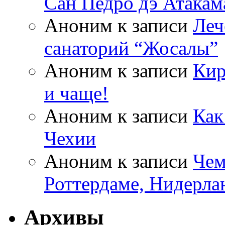
Сан Педро дэ Атакам
Аноним
к записи
Леч
санаторий “Жосалы”
Аноним
к записи
Кир
и чаще!
Аноним
к записи
Как
Чехии
Аноним
к записи
Чем
Роттердаме, Нидерла
Архивы