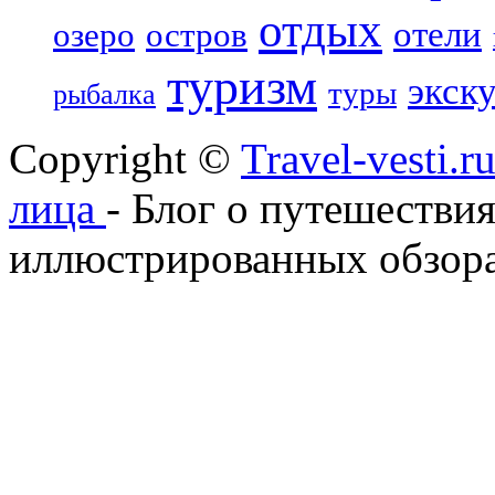
отдых
отели
озеро
остров
туризм
экск
туры
рыбалка
Copyright ©
Travel-vesti.
лица
- Блог о путешествия
иллюстрированных обзора