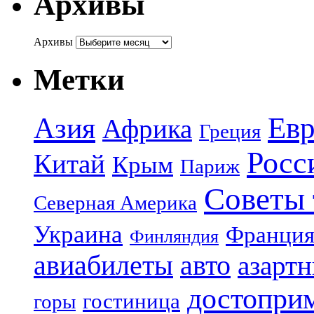
Архивы
Архивы
Метки
Азия
Евр
Африка
Греция
Росс
Китай
Крым
Париж
Советы 
Северная Америка
Украина
Франци
Финляндия
авиабилеты
авто
азарт
достопри
гостиница
горы