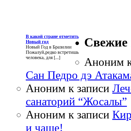
В какой стране отметить
Свежие
Новый год
Новый Год в Бразилии
Пожалуй,редко встретишь
человека, для [...]
Аноним
к
Сан Педро дэ Атакам
Аноним
к записи
Леч
санаторий “Жосалы”
Аноним
к записи
Кир
и чаще!