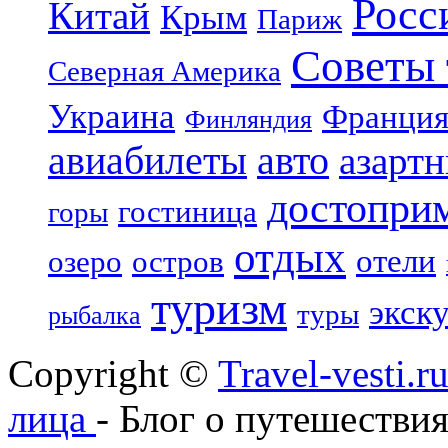
Росс
Китай
Крым
Париж
Советы 
Северная Америка
Украина
Франци
Финляндия
авиабилеты
авто
азарт
достопри
гостиница
горы
отдых
отели
озеро
остров
туризм
экск
туры
рыбалка
Copyright ©
Travel-vesti.
лица
- Блог о путешествия