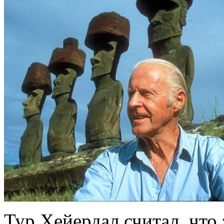
Тур Хейердал считал, что