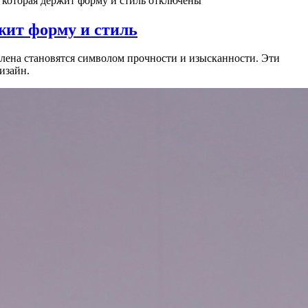
которая держит форму и стиль
отключены
жит форму и стиль
илена становятся символом прочности и изысканности. Эти
изайн.