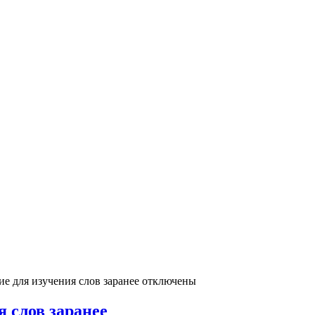
е для изучения слов заранее
отключены
 слов заранее