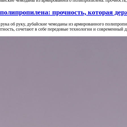
байские чемоданы из армированного полипропилена: прочность, 
полипропилена: прочность, которая дер
 рука об руку, дубайские чемоданы из армированного полипроп
нтность, сочетают в себе передовые технологии и современный д