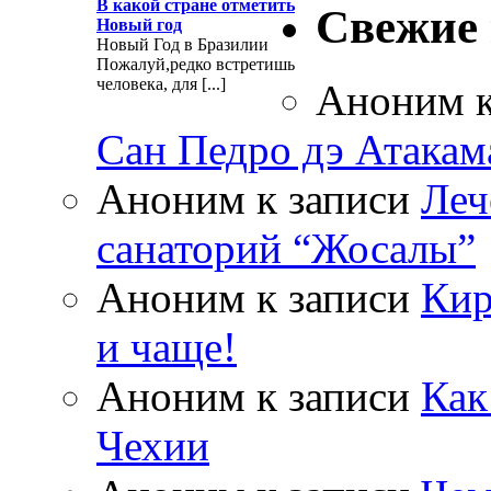
В какой стране отметить
Свежие
Новый год
Новый Год в Бразилии
Пожалуй,редко встретишь
человека, для [...]
Аноним
к
Сан Педро дэ Атакам
Аноним
к записи
Леч
санаторий “Жосалы”
Аноним
к записи
Кир
и чаще!
Аноним
к записи
Как
Чехии