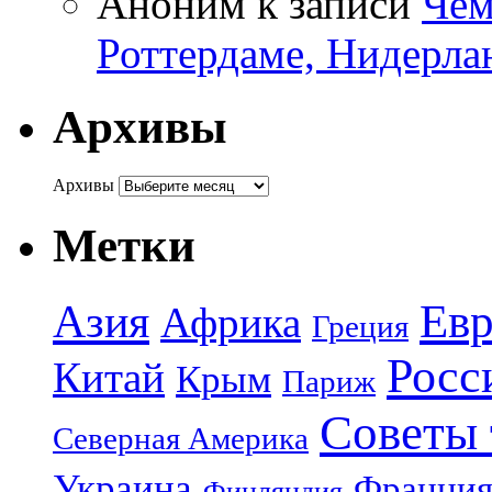
Аноним
к записи
Чем
Роттердаме, Нидерла
Архивы
Архивы
Метки
Азия
Евр
Африка
Греция
Росс
Китай
Крым
Париж
Советы 
Северная Америка
Украина
Франци
Финляндия