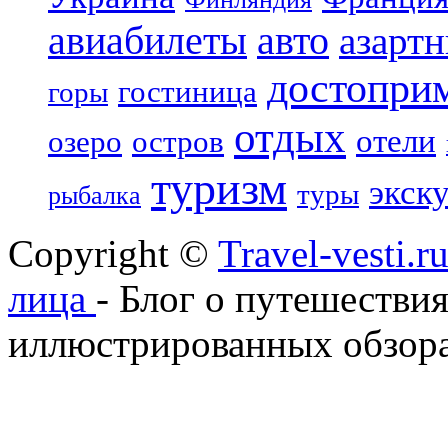
авиабилеты
авто
азарт
достопри
гостиница
горы
отдых
отели
озеро
остров
туризм
экск
туры
рыбалка
Copyright ©
Travel-vesti.
лица
- Блог о путешествия
иллюстрированных обзора