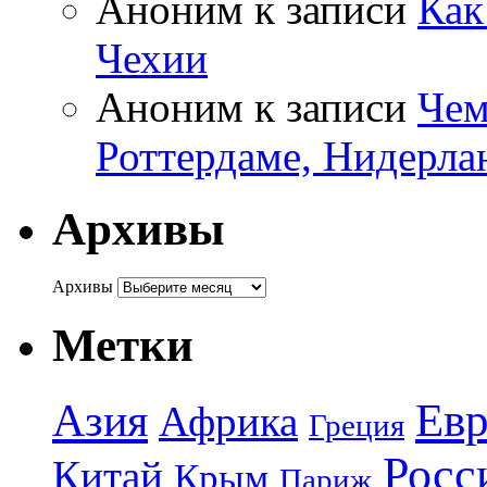
Аноним
к записи
Как
Чехии
Аноним
к записи
Чем
Роттердаме, Нидерла
Архивы
Архивы
Метки
Азия
Евр
Африка
Греция
Росс
Китай
Крым
Париж