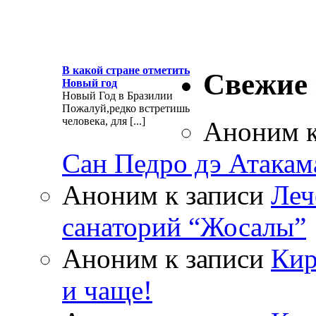
В какой стране отметить
Свежие
Новый год
Новый Год в Бразилии
Пожалуй,редко встретишь
человека, для [...]
Аноним
к
Сан Педро дэ Атакам
Аноним
к записи
Леч
санаторий “Жосалы”
Аноним
к записи
Кир
и чаще!