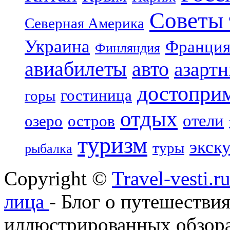
Советы 
Северная Америка
Украина
Франци
Финляндия
авиабилеты
авто
азарт
достопри
гостиница
горы
отдых
отели
озеро
остров
туризм
экск
туры
рыбалка
Copyright ©
Travel-vesti.
лица
- Блог о путешествия
иллюстрированных обзора