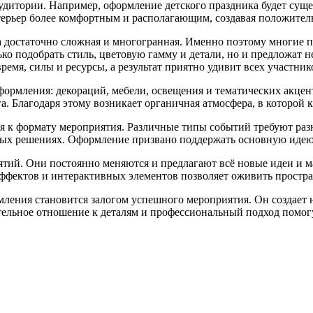
аудитории. Например, оформление детского праздника будет сущ
терьер более комфортным и располагающим, создавая положите
а достаточно сложная и многогранная. Именно поэтому многие 
ко подобрать стиль, цветовую гамму и детали, но и предложат 
емя, силы и ресурсы, а результат приятно удивит всех участник
формления: декораций, мебели, освещения и тематических акце
а. Благодаря этому возникает органичная атмосфера, в которой 
 к формату мероприятия. Различные типы событий требуют разн
чных решениях. Оформление призвано поддержать основную идею
ятий. Они постоянно меняются и предлагают всё новые идеи и 
ффектов и интерактивных элементов позволяет оживить простра
ления становится залогом успешного мероприятия. Он создает 
тельное отношение к деталям и профессиональный подход помог