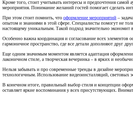
Кроме того, стоит учитывать интересы и предпочтения самой 
мероприятия. Понимание желаний гостей помогает сделать ин
При этом стоит помнить, что
оформление мероприятий
– задач
опытом и знаниями в этой сфере. Специалисты помогут не толь
настоящему уникальным. Такой подход значительно экономит вр
Особенно важна координация и согласование всех элементов о
гармоничное пространство, где все детали дополняют друг друг
Еще одним значимым моментом является адаптация оформления
лаконичном стиле, а творческая вечеринка – в ярких и необы
Нельзя забывать и про современные тренды в дизайне меропри
технологичным. Использование видеоинсталляций, световых э
В конечном итоге, правильный выбор стиля и концепции оформ
оставляет яркие воспоминания у всех присутствующих. Внима