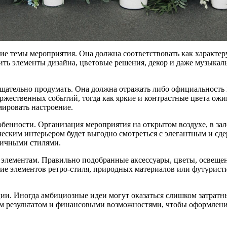
 темы мероприятия. Она должна соответствовать как характеру 
ить элементы дизайна, цветовые решения, декор и даже музыкал
тщательно продумать. Она должна отражать либо официальность
оржественных событий, тогда как яркие и контрастные цвета о
мировать настроение.
бенности. Организация мероприятия на открытом воздухе, в зал
ческим интерьером будет выгодно смотреться с элегантным и сд
тичными стилями.
элементам. Правильно подобранные аксессуары, цветы, освещен
е элементов ретро-стиля, природных материалов или футуристи
ии. Иногда амбициозные идеи могут оказаться слишком затратн
результатом и финансовыми возможностями, чтобы оформление н