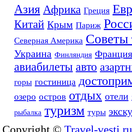
Азия
Евр
Африка
Греция
Росс
Китай
Крым
Париж
Советы 
Северная Америка
Украина
Франци
Финляндия
авиабилеты
авто
азарт
достопри
гостиница
горы
отдых
отели
озеро
остров
туризм
экск
туры
рыбалка
Copyright ©
Travel-vesti.