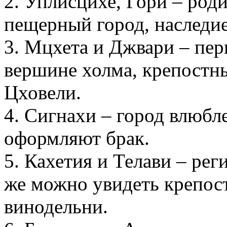
2. Уплисцихе, Гори – род
пещерный город, наслед
3. Мцхета и Джвари – пер
вершине холма, крепостн
Цховели.
4. Сигнахи – город влюбл
оформляют брак.
5. Кахетия и Телави – реги
же можно увидеть крепос
винодельни.