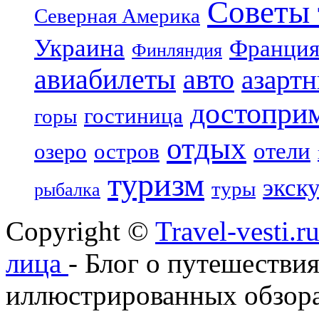
Советы 
Северная Америка
Украина
Франци
Финляндия
авиабилеты
авто
азарт
достопри
гостиница
горы
отдых
отели
озеро
остров
туризм
экск
туры
рыбалка
Copyright ©
Travel-vesti.
лица
- Блог о путешествия
иллюстрированных обзора