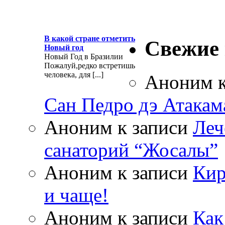
В какой стране отметить
Свежие
Новый год
Новый Год в Бразилии
Пожалуй,редко встретишь
человека, для [...]
Аноним
к
Сан Педро дэ Атакам
Аноним
к записи
Леч
санаторий “Жосалы”
Аноним
к записи
Кир
и чаще!
Аноним
к записи
Как