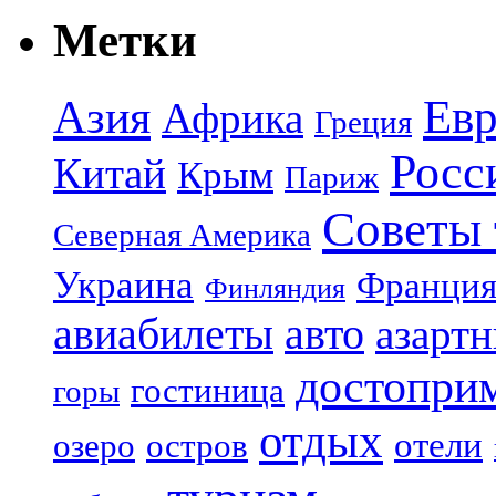
Метки
Азия
Евр
Африка
Греция
Росс
Китай
Крым
Париж
Советы 
Северная Америка
Украина
Франци
Финляндия
авиабилеты
авто
азарт
достопри
гостиница
горы
отдых
отели
озеро
остров