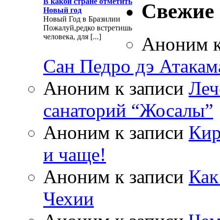
В какой стране отметить
Свежие
Новый год
Новый Год в Бразилии
Пожалуй,редко встретишь
человека, для [...]
Аноним
к
Сан Педро дэ Атакам
Аноним
к записи
Леч
санаторий “Жосалы”
Аноним
к записи
Кир
и чаще!
Аноним
к записи
Как
Чехии