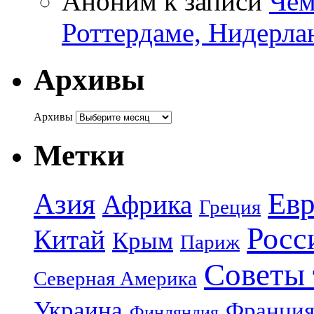
Аноним
к записи
Чем
Роттердаме, Нидерла
Архивы
Архивы
Метки
Азия
Евр
Африка
Греция
Росс
Китай
Крым
Париж
Советы 
Северная Америка
Украина
Франци
Финляндия