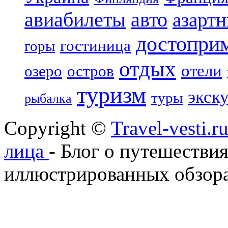
авиабилеты
авто
азарт
достопри
гостиница
горы
отдых
отели
озеро
остров
туризм
экск
туры
рыбалка
Copyright ©
Travel-vesti.
лица
- Блог о путешествия
иллюстрированных обзора