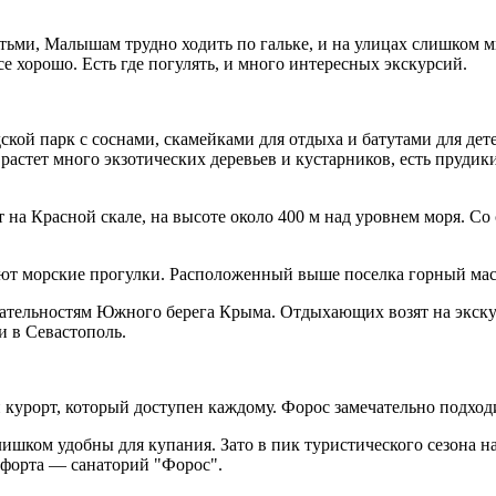
детьми, Малышам трудно ходить по гальке, и на улицах слишком
се хорошо. Есть где погулять, и много интересных экскурсий.
ской парк с соснами, скамейками для отдыха и батутами для дет
растет много экзотических деревьев и кустарников, есть прудик
 на Красной скале, на высоте около 400 м над уровнем моря. С
ют морские прогулки. Расположенный выше поселка горный мас
чательностям Южного берега Крыма. Отдыхающих возят на экску
и в Севастополь.
орт, который доступен каждому. Форос замечательно подходит
шком удобны для купания. Зато в пик туристического сезона на
мфорта — санаторий "Форос".