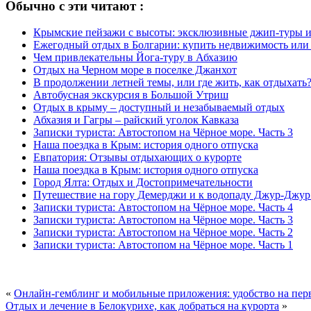
Обычно с эти читают :
Крымские пейзажи с высоты: эксклюзивные джип-туры и
Ежегодный отдых в Болгарии: купить недвижимость или
Чем привлекательны Йога-туру в Абхазию
Отдых на Черном море в поселке Джанхот
В продолжении летней темы, или где жить, как отдыхать
Автобусная экскурсия в Большой Утриш
Отдых в крыму – доступный и незабываемый отдых
Абхазия и Гагры – райский уголок Кавказа
Записки туриста: Aвтостопом на Чёрное море. Часть 3
Наша поездка в Крым: история одного отпуска
Евпатория: Отзывы отдыхающих о курорте
Наша поездка в Крым: история одного отпуска
Город Ялта: Отдых и Достопримечательности
Путешествие на гору Демерджи и к водопаду Джур-Джу
Записки туриста: Aвтостопом на Чёрное море. Часть 4
Записки туриста: Aвтостопом на Чёрное море. Часть 3
Записки туриста: Aвтостопом на Чёрное море. Часть 2
Записки туриста: Aвтостопом на Чёрное море. Часть 1
«
Онлайн-гемблинг и мобильные приложения: удобство на пер
Отдых и лечение в Белокурихе, как добраться на курорта
»