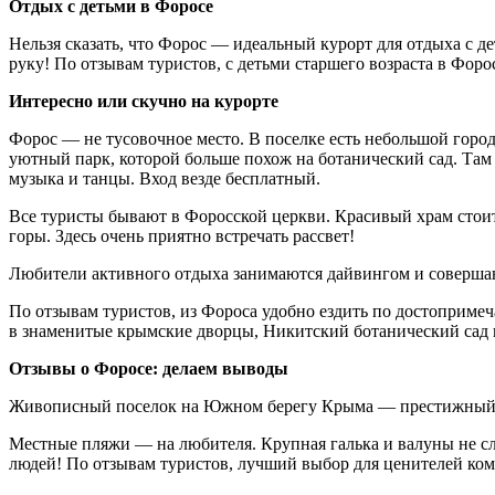
Отдых с детьми в Форосе
Нельзя сказать, что Форос — идеальный курорт для отдыха с 
руку! По отзывам туристов, с детьми старшего возраста в Форо
Интересно или скучно на курорте
Форос — не тусовочное место. В поселке есть небольшой город
уютный парк, которой больше похож на ботанический сад. Там 
музыка и танцы. Вход везде бесплатный.
Все туристы бывают в Форосской церкви. Красивый храм стоит
горы. Здесь очень приятно встречать рассвет!
Любители активного отдыха занимаются дайвингом и соверша
По отзывам туристов, из Фороса удобно ездить по достоприме
в знаменитые крымские дворцы, Никитский ботанический сад 
Отзывы о Форосе: делаем выводы
Живописный поселок на Южном берегу Крыма — престижный кур
Местные пляжи — на любителя. Крупная галька и валуны не сли
людей! По отзывам туристов, лучший выбор для ценителей ко