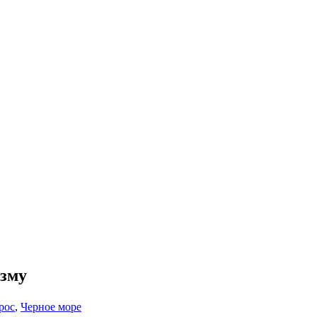
изму
рос
,
Черное море