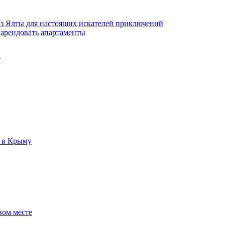
з Ялты для настоящих искателей приключений
 арендовать апартаменты
?
р в Крыму
вом месте