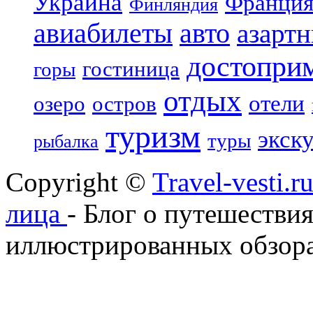
Украина
Франци
Финляндия
авиабилеты
авто
азарт
достопри
гостиница
горы
отдых
отели
озеро
остров
туризм
экск
туры
рыбалка
Copyright ©
Travel-vesti.
лица
- Блог о путешествия
иллюстрированных обзора