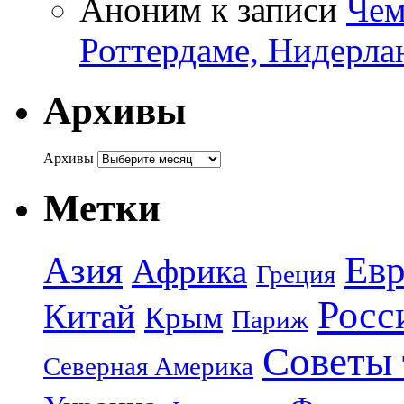
Аноним
к записи
Чем
Роттердаме, Нидерла
Архивы
Архивы
Метки
Азия
Евр
Африка
Греция
Росс
Китай
Крым
Париж
Советы 
Северная Америка