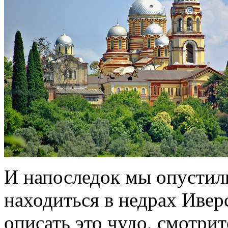
И напоследок мы опустили
находиться в недрах Ивер
описать это чудо, смотрит