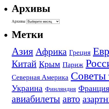
Архивы
Архивы
Метки
Азия
Евр
Африка
Греция
Росс
Китай
Крым
Париж
Советы 
Северная Америка
Украина
Франци
Финляндия
авиабилеты
авто
азарт