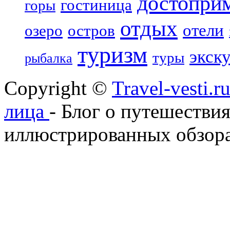
достопри
гостиница
горы
отдых
отели
озеро
остров
туризм
экск
туры
рыбалка
Copyright ©
Travel-vesti.
лица
- Блог о путешествия
иллюстрированных обзора