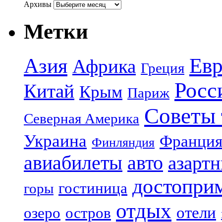
Архивы
Метки
Азия
Евр
Африка
Греция
Росс
Китай
Крым
Париж
Советы 
Северная Америка
Украина
Франци
Финляндия
авиабилеты
авто
азарт
достопри
гостиница
горы
отдых
отели
озеро
остров