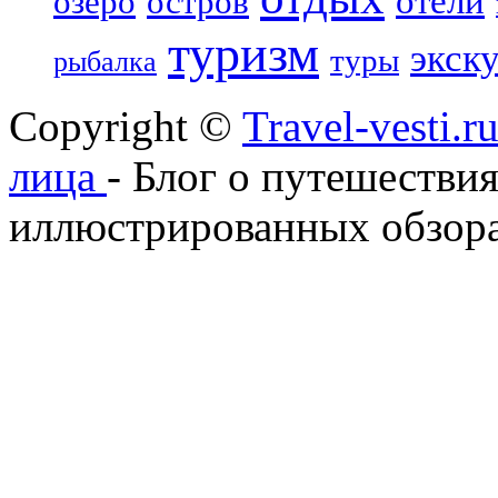
отели
озеро
остров
туризм
экск
туры
рыбалка
Copyright ©
Travel-vesti.
лица
- Блог о путешествия
иллюстрированных обзора