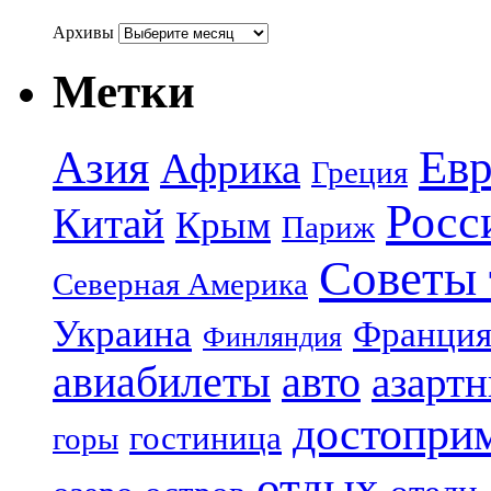
Архивы
Метки
Азия
Евр
Африка
Греция
Росс
Китай
Крым
Париж
Советы 
Северная Америка
Украина
Франци
Финляндия
авиабилеты
авто
азарт
достопри
гостиница
горы
отдых