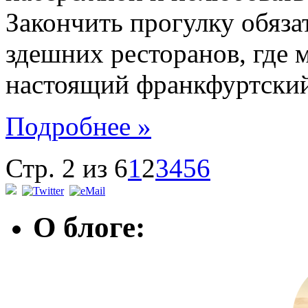
Закончить прогулку обяза
здешних ресторанов, где 
настоящий франкфуртский
Подробнее »
Стр. 2 из 6
1
2
3
4
5
6
О блоге: