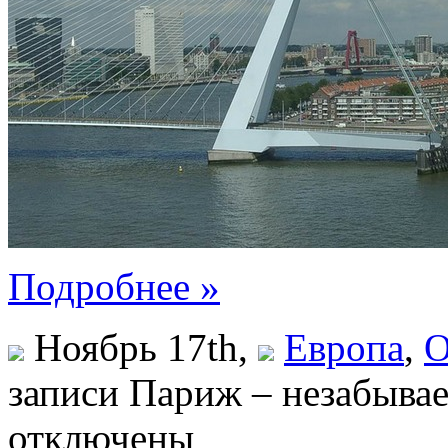
Подробнее »
Ноябрь 17th,
Европа
,
О
записи Париж – незабывае
отключены