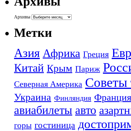
Архивы
Архивы
Метки
Азия
Евр
Африка
Греция
Росс
Китай
Крым
Париж
Советы 
Северная Америка
Украина
Франци
Финляндия
авиабилеты
авто
азарт
достопри
гостиница
горы