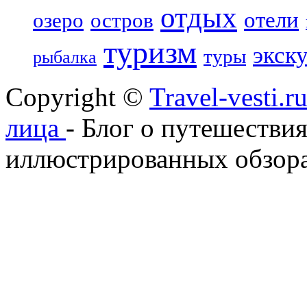
отдых
отели
озеро
остров
туризм
экск
туры
рыбалка
Copyright ©
Travel-vesti.
лица
- Блог о путешествия
иллюстрированных обзора