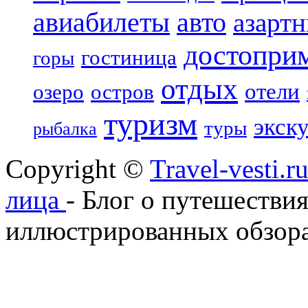
авиабилеты
авто
азарт
достопри
гостиница
горы
отдых
отели
озеро
остров
туризм
экск
туры
рыбалка
Copyright ©
Travel-vesti.
лица
- Блог о путешествия
иллюстрированных обзора