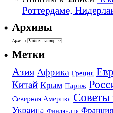
Роттердаме, Нидерла
Архивы
Архивы
Метки
Азия
Евр
Африка
Греция
Росс
Китай
Крым
Париж
Советы 
Северная Америка
Украина
Франци
Финляндия