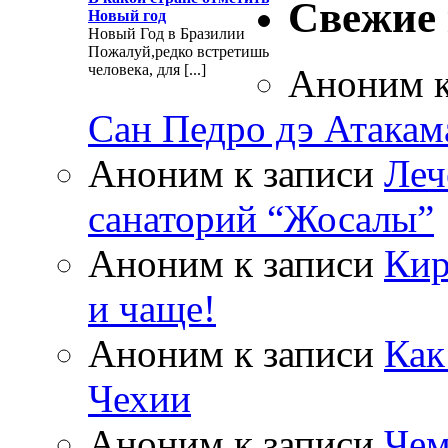
Свежие
Новый год
Новый Год в Бразилии
Пожалуй,редко встретишь
человека, для [...]
Аноним
к
Сан Педро дэ Атакам
Аноним
к записи
Леч
санаторий “Жосалы”
Аноним
к записи
Кир
и чаще!
Аноним
к записи
Как
Чехии
Аноним
к записи
Чем