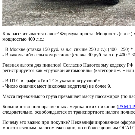
Как рассчитывается налог? Формула проста: Мощность (в л.с.) 
мощностью 400 л.с.:
- В Москве (ставка 150 руб. за л.с. свыше 250 л.с.): (400 - 250) *
- В каком-либо сельском регионе (ставка 30 руб. за л.с.): 400 * 3
Главная льгота для пикапов! Согласно Налоговому кодексу РФ 
регистрируется как «грузовой автомобиль» (категория «С» или 
- В ПТС в графе «Тип ТС» указано «грузовой».
- Число сидячих мест (включая водителя) не более 9.
Масса перевозимого груза превышает массу пассажиров (по п
Большинство полноразмерных американских пикапов (
РАМ Т
следовательно, освобождаются от транспортного налога полно
Почему это важно при покупке? Неквалифицированное оформлен
многотысячным налогом ежегодно, но и более дорогим ОСАГО 