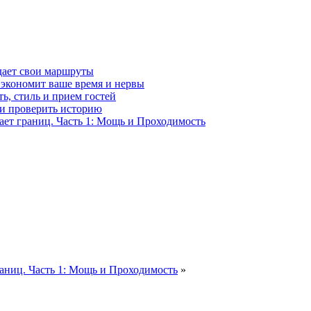
здает свои маршруты
 экономит ваше время и нервы
ь, стиль и прием гостей
 и проверить историю
ает границ. Часть 1: Мощь и Проходимость
раниц. Часть 1: Мощь и Проходимость
»