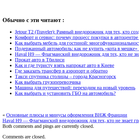
Обычно с эти читают :
Jetour T2 (Traveler): Рамный внедорожник для тех, кто со
Комфорт и сервис: почему процесс покупки в автоцентре
Как выбрать мебель для гостиной: многофункциональност
Подержанный автомобиль: как не купить «кота в мешке»
Haval H9 — Флагманский внедорожник для тех, кто не зн
Прокат авто в Тбилиси
Как и где туристу взять напрокат авто в Киеве
Где заказать трансфер в аэропорт и обратно
Такси спутника столицы – города Красногорск
Как выбрать грузоперевозчика
Машина для путешествий: переходим на новый уровень
Как выбрать и установить ГБО на автомобиль?
«
Основные плюсы и минусы оформления ВНЖ Франции
Haval H9 — Флагманский внедорожник для тех, кто не знает г
Both comments and pings are currently closed.
Comments are closed.