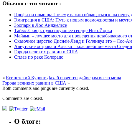
Обычно с эти читают :
Профи на помощь: Почему важно обращаться к эксперту
Эмиграция в США: Путь к новым возможностям и мечта
Зоопарк в Лос-Анджелесе
Таймс-Сквер: пульсирующее сердце Нью-Йорка
Майами – лучшее место для проведения незабываемого о
Сказочное царство Дисней-Ленд и Голливуд это – Лос-А
Алеутские острова и Аляска – красивейшие места Соед
Города великих равнин в США
Сплав по реке Колорадо
«
Египетский Курорт Дахаб известен дайверам всего мира
Города великих равнин в США
»
Both comments and pings are currently closed.
Comments are closed.
О блоге: