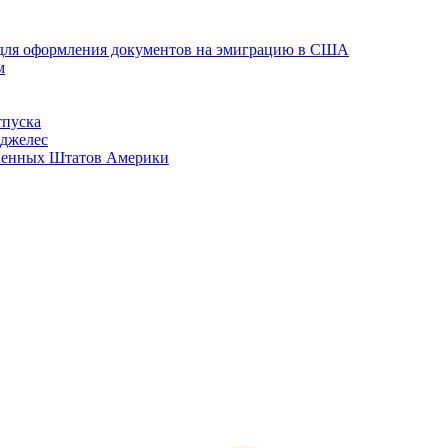
 для оформления документов на эмиграцию в США
м
тпуска
нджелес
иненных Штатов Америки