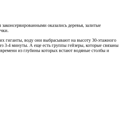
ы законсервированными оказались деревья, залитые
учки.
них гиганты, воду они выбрасывают на высоту 30-этажного
рез 3-4 минуты. А еще есть группы гейзеры, которые связаны
т времени из глубины которых встают водяные столбы и