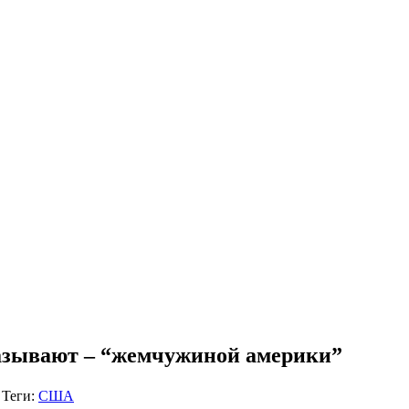
азывают – “жемчужиной америки”
Теги:
США