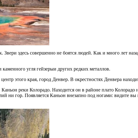
к. Звери здесь совершенно не боятся людей. Как и много лет наз
и каменного угля гейзерыи других редких металлов.
ентр этого края, город Денвер. В окрестностях Денвера находит
аньон реки Колорадо. Находится он в районе плато Колорадо н
ий ни гор. Появляется Каньон внезапно под ногами: видите вы в