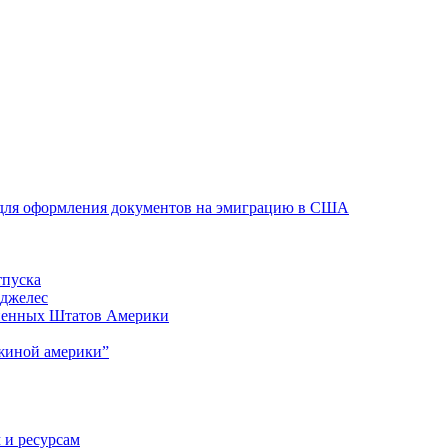
 для оформления документов на эмиграцию в США
тпуска
нджелес
иненных Штатов Америки
жиной америки”
 и ресурсам