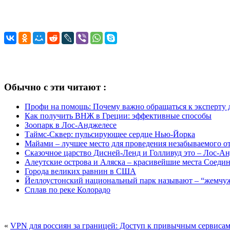
Обычно с эти читают :
Профи на помощь: Почему важно обращаться к эксперту
Как получить ВНЖ в Греции: эффективные способы
Зоопарк в Лос-Анджелесе
Таймс-Сквер: пульсирующее сердце Нью-Йорка
Майами – лучшее место для проведения незабываемого о
Сказочное царство Дисней-Ленд и Голливуд это – Лос-А
Алеутские острова и Аляска – красивейшие места Соед
Города великих равнин в США
Йеллоустонский национальный парк называют – “жемчу
Сплав по реке Колорадо
«
VPN для россиян за границей: Доступ к привычным сервисам