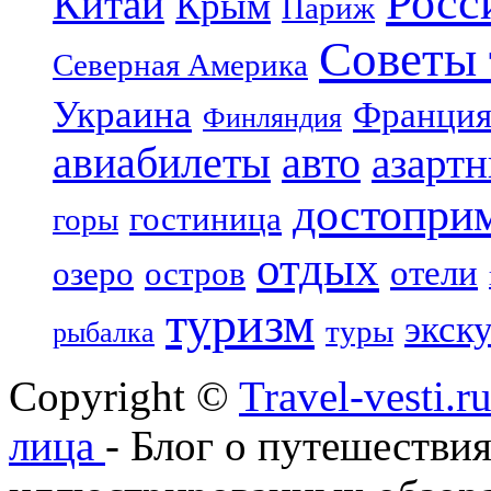
Росс
Китай
Крым
Париж
Советы 
Северная Америка
Украина
Франци
Финляндия
авиабилеты
авто
азарт
достопри
гостиница
горы
отдых
отели
озеро
остров
туризм
экск
туры
рыбалка
Copyright ©
Travel-vesti.
лица
- Блог о путешествия