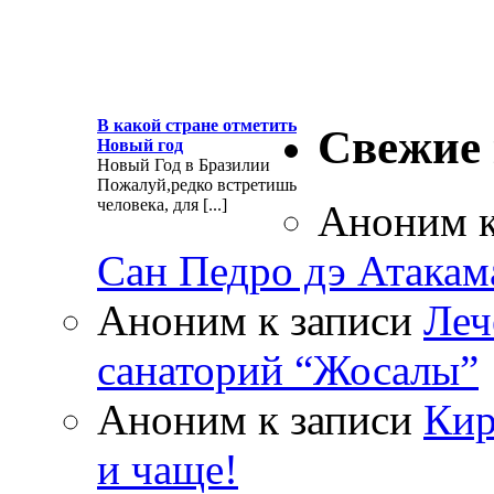
В какой стране отметить
Свежие
Новый год
Новый Год в Бразилии
Пожалуй,редко встретишь
человека, для [...]
Аноним
к
Сан Педро дэ Атакам
Аноним
к записи
Леч
санаторий “Жосалы”
Аноним
к записи
Кир
и чаще!