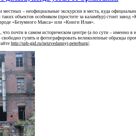
еди местных – неофициальные экскурсии в места, куда официаль
 таких объектов особняком (простите за каламбур) стоит завод
 вроде «Безумного Макса» или «Книги Илая».
 что почти в самом историческом центре (а по сути – именно в 
но свободно гулять и фотографировать великолепные образцы п
сайте
http://spb-gid.ru/neizvedannyj-peterburg/
.