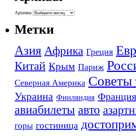
Архивы
Метки
Азия
Евр
Африка
Греция
Росс
Китай
Крым
Париж
Советы 
Северная Америка
Украина
Франци
Финляндия
авиабилеты
авто
азарт
достопри
гостиница
горы