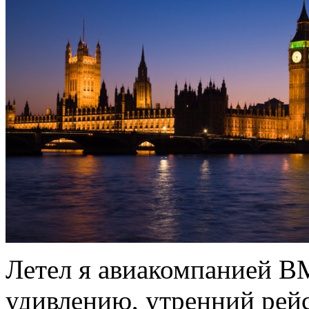
Летел я авиакомпанией B
удивлению, утренний рей