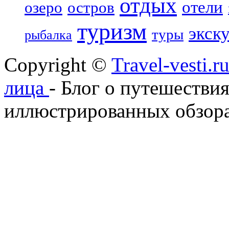
отдых
отели
озеро
остров
туризм
экск
туры
рыбалка
Copyright ©
Travel-vesti.
лица
- Блог о путешествия
иллюстрированных обзора