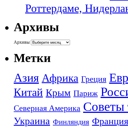
Роттердаме, Нидерла
Архивы
Архивы
Метки
Азия
Евр
Африка
Греция
Росс
Китай
Крым
Париж
Советы 
Северная Америка
Украина
Франци
Финляндия