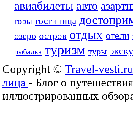
авиабилеты
авто
азарт
достопри
гостиница
горы
отдых
отели
озеро
остров
туризм
экск
туры
рыбалка
Copyright ©
Travel-vesti.
лица
- Блог о путешествия
иллюстрированных обзора