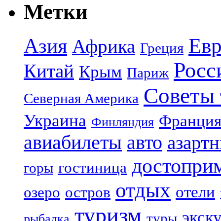
Метки
Азия
Евр
Африка
Греция
Росс
Китай
Крым
Париж
Советы 
Северная Америка
Украина
Франци
Финляндия
авиабилеты
авто
азарт
достопри
гостиница
горы
отдых
отели
озеро
остров
туризм
экск
туры
рыбалка