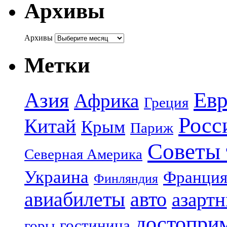
Архивы
Архивы
Метки
Азия
Евр
Африка
Греция
Росс
Китай
Крым
Париж
Советы 
Северная Америка
Украина
Франци
Финляндия
авиабилеты
авто
азарт
достопри
гостиница
горы