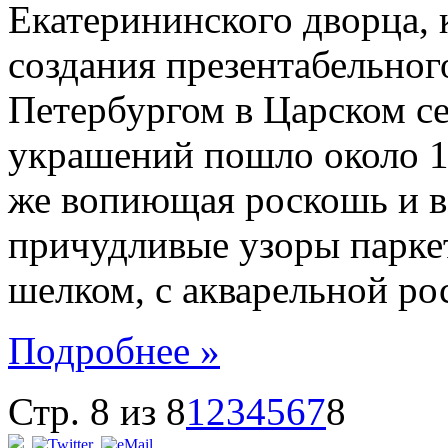
Екатерининского дворца, 
создания презентабельног
Петербургом в Царском се
украшений пошло около 10
же вопиющая роскошь и в
причудливые узоры паркет
шелком, с акварельной ро
Подробнее »
Стр. 8 из 8
1
2
3
4
5
6
7
8