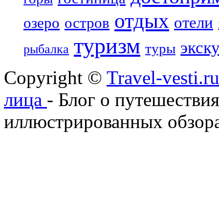
отдых
отели
озеро
остров
туризм
экск
туры
рыбалка
Copyright ©
Travel-vesti.
лица
- Блог о путешествия
иллюстрированных обзора