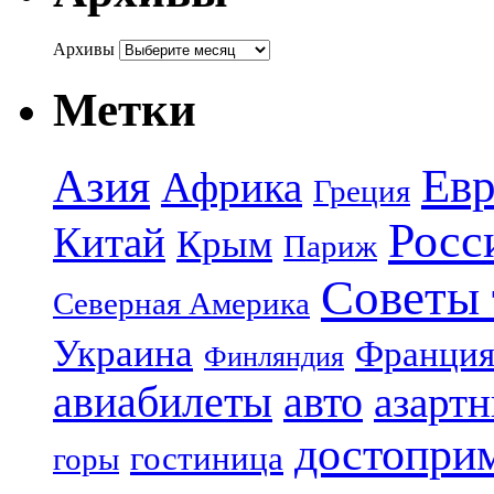
Архивы
Метки
Азия
Евр
Африка
Греция
Росс
Китай
Крым
Париж
Советы 
Северная Америка
Украина
Франци
Финляндия
авиабилеты
авто
азарт
достопри
гостиница
горы