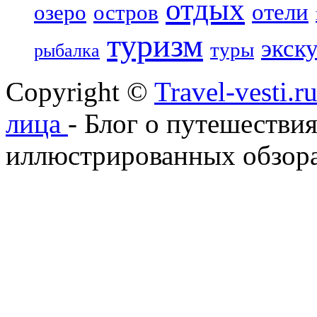
отдых
отели
озеро
остров
туризм
экск
туры
рыбалка
Copyright ©
Travel-vesti.
лица
- Блог о путешествия
иллюстрированных обзора