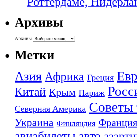
Роттердаме, Нидерла
Архивы
Архивы
Метки
Азия
Евр
Африка
Греция
Росс
Китай
Крым
Париж
Советы 
Северная Америка
Украина
Франци
Финляндия
авиабилеты
авто
азарт