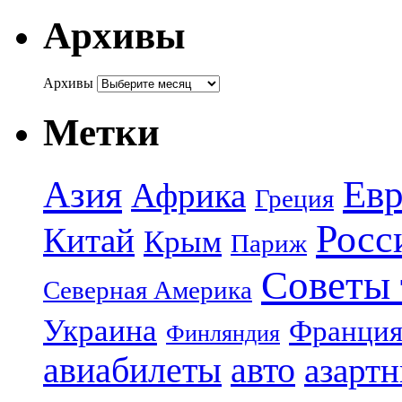
Архивы
Архивы
Метки
Азия
Евр
Африка
Греция
Росс
Китай
Крым
Париж
Советы 
Северная Америка
Украина
Франци
Финляндия
авиабилеты
авто
азарт