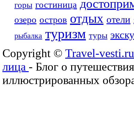
достопри
гостиница
горы
отдых
отели
озеро
остров
туризм
экск
туры
рыбалка
Copyright ©
Travel-vesti.
лица
- Блог о путешествия
иллюстрированных обзора