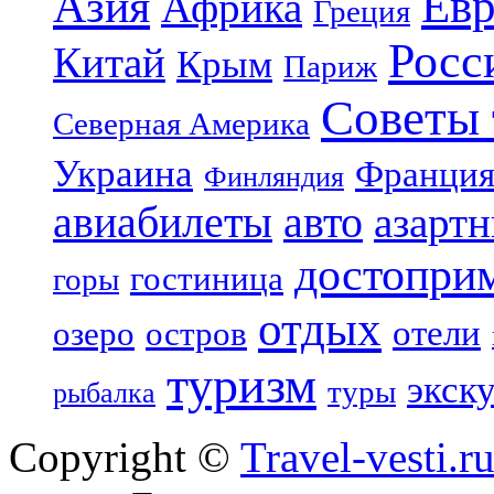
Азия
Евр
Африка
Греция
Росс
Китай
Крым
Париж
Советы 
Северная Америка
Украина
Франци
Финляндия
авиабилеты
авто
азарт
достопри
гостиница
горы
отдых
отели
озеро
остров
туризм
экск
туры
рыбалка
Copyright ©
Travel-vesti.