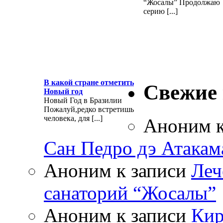
“Жосалы” Продолжаю
серию [...]
В какой стране отметить
Свежие
Новый год
Новый Год в Бразилии
Пожалуй,редко встретишь
человека, для [...]
Аноним
к
Сан Педро дэ Атакам
Аноним
к записи
Леч
санаторий “Жосалы”
Аноним
к записи
Кир